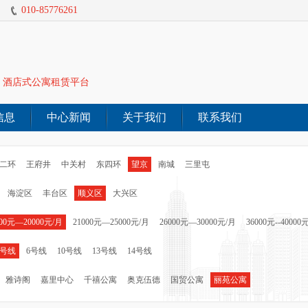
010-85776261
酒店式公寓租赁平台
信息
中心新闻
关于我们
联系我们
二环
王府井
中关村
东四环
望京
南城
三里屯
海淀区
丰台区
顺义区
大兴区
000元—20000元/月
21000元—25000元/月
26000元—30000元/月
36000元--40000
5号线
6号线
10号线
13号线
14号线
雅诗阁
嘉里中心
千禧公寓
奥克伍德
国贸公寓
丽苑公寓