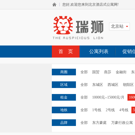
您好,欢迎您来到北京酒店式公寓网!
北京站
首 页
公寓列表
促销
商圈
全部
国贸
燕莎
金融街
东
区域
全部
东城区
西城区
朝阳区
租金
全部
10000元--15000元/月
16
地铁
全部
1号线
2号线
4号线
品牌
全部
东方豪庭
万豪行政公寓