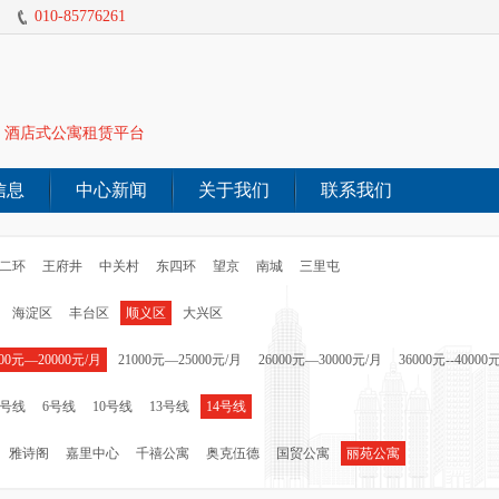
010-85776261
酒店式公寓租赁平台
信息
中心新闻
关于我们
联系我们
二环
王府井
中关村
东四环
望京
南城
三里屯
海淀区
丰台区
顺义区
大兴区
000元—20000元/月
21000元—25000元/月
26000元—30000元/月
36000元--40000
5号线
6号线
10号线
13号线
14号线
雅诗阁
嘉里中心
千禧公寓
奥克伍德
国贸公寓
丽苑公寓