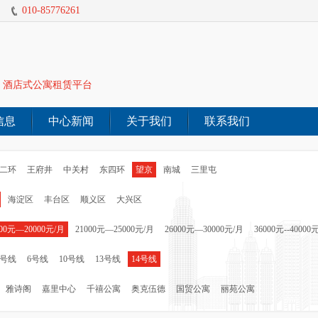
010-85776261
酒店式公寓租赁平台
信息
中心新闻
关于我们
联系我们
二环
王府井
中关村
东四环
望京
南城
三里屯
海淀区
丰台区
顺义区
大兴区
000元—20000元/月
21000元—25000元/月
26000元—30000元/月
36000元--40000
5号线
6号线
10号线
13号线
14号线
雅诗阁
嘉里中心
千禧公寓
奥克伍德
国贸公寓
丽苑公寓