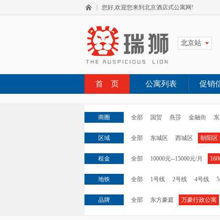
您好,欢迎您来到北京酒店式公寓网!
北京站
首 页
公寓列表
促销
商圈
全部
国贸
燕莎
金融街
东
区域
全部
东城区
西城区
朝阳区
租金
全部
10000元--15000元/月
16
地铁
全部
1号线
2号线
4号线
品牌
全部
东方豪庭
万豪行政公寓