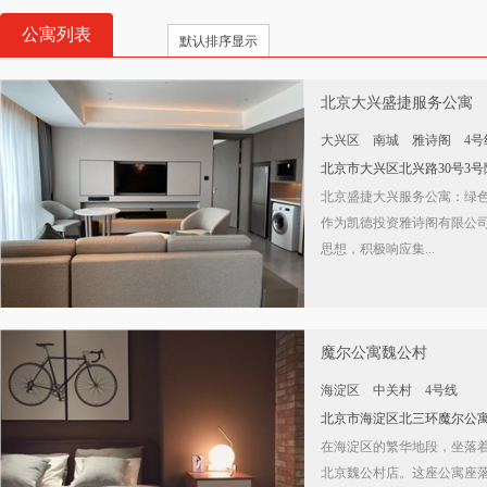
公寓列表
默认排序显示
北京大兴盛捷服务公寓
大兴区
南城
雅诗阁
4号
北京市大兴区北兴路30号3
北京盛捷大兴服务公寓：绿色
作为凯德投资雅诗阁有限公
思想，积极响应集...
魔尔公寓魏公村
海淀区
中关村
4号线
北京市海淀区北三环魔尔公
在海淀区的繁华地段，坐落
北京魏公村店。这座公寓座落