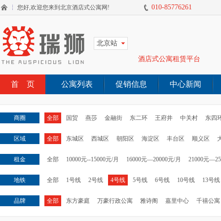
010-85776261
您好,欢迎您来到北京酒店式公寓网!
北京站
酒店式公寓租赁平台
首 页
公寓列表
促销信息
中心新闻
商圈
全部
国贸
燕莎
金融街
东二环
王府井
中关村
东四
区域
全部
东城区
西城区
朝阳区
海淀区
丰台区
顺义区
租金
全部
10000元--15000元/月
16000元—20000元/月
21000元—2
地铁
全部
1号线
2号线
4号线
5号线
6号线
10号线
13号线
品牌
全部
东方豪庭
万豪行政公寓
雅诗阁
嘉里中心
千禧公寓